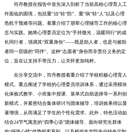
符丹教授在报告中首先深入剖析了当前高校心理育人工
作面临的困境，包括重“治”轻“防”、重“病”轻“人”以及心理
危机干预难等问题。着重介绍了朋辈心理辅导工作的核心理
念与实践。她将心理委员定位为“手持微光，温暖同行”的成
长同行者，强调其“双重身份”——既是助人者，也是与被助
者同一层级的“同伴”。这种“志愿者”身份而非责任义务的定
位，旨在让支持不带压力，让关怀更加纯粹。
在分享交流中，符丹教授着重介绍了学校积极心理育人
模式。重点阐述了学校的心理委员培训体系，通过采用模块
化体验式教学、小班集中授课、菜单式自助选择等一系列创
新模式，并紧密结合集体研讨与团体辅导，培训效果得以显
著增强，从而满足了学生的个性化需求。此外，特色活动如
结合24节气寓意的“四季心语”团体辅导、面向研究生群体
的“研路心晴”优势探索系列，以及根据各学院专业特色定制