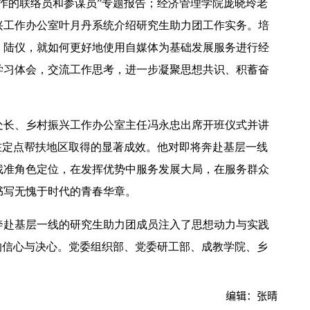
作的联络员和参谋员”专题报告；经济管理学院庞晓玲老
兴工作办公室叶月丹系统介绍研究生助力团工作实务。培
、陆仪，就如何更好地使用自媒体为基础发展服务进行经
学习体会，交流工作思考，进一步凝聚思想共识、积蓄奋
【中央电视台】春日辨香记 记者带您闻香识花 春日辨香第三站：植物“化学工厂”如何调香
处长、乡村振兴工作办公室主任冯永忠出席开班仪式并讲
在定点帮扶地区取得的显著成效。他对即将奔赴基层一线
找准角色定位，在发挥优势中服务发展大局，在服务群众
书写无愧于时代的青春华章。
奔赴基层一线的研究生助力团成员注入了思想动力与实践
的信心与决心。党委组织部、党委研工部、成教学院、乡
编辑：张晴
吴普特赴山东访企拓岗 深化校地企合作