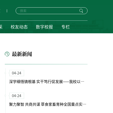
页
采
校友动态
数字校报
专栏
最新新闻
04-24
深学细悟铸根基 实干笃行促发展——我校以正确政绩观引领“十五五”开局新征程
04-24
聚力聚智 共商共谋 草食家畜育种全国重点实验室（筹）学术委员会会议召开