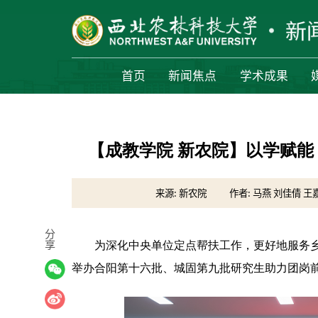
首页
新闻焦点
学术成果
【成教学院 新农院】以学赋
来源: 新农院
作者: 马燕 刘佳倩 王
分
享
为深化中央单位定点帮扶工作，更好地服务乡村
举办合阳第十六批、城固第九批研究生助力团岗