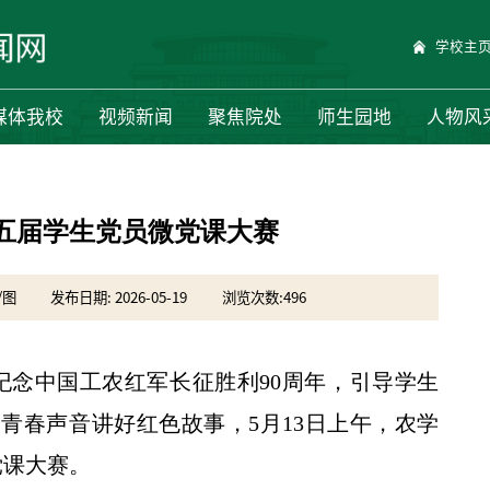
学校主
媒体我校
视频新闻
聚焦院处
师生园地
人物风
五届学生党员微党课大赛
/图
发布日期: 2026-05-19
浏览次数:
496
纪念中国工农红军长征胜利90周年，引导学生
青春声音讲好红色故事，5月13日上午，农学
党课大赛。