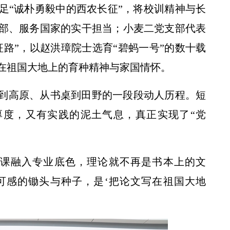
足“诚朴勇毅中的西农长征”，将校训精神与长
部、服务国家的实干担当；小麦二党支部代表
路”，以赵洪璋院士选育“碧蚂一号”的数十载
在祖国大地上的育种精神与家国情怀。
精准对接访企拓岗 助力农科高学历人才奔赴人生新赛道
到高原、从书桌到田野的一段段动人历程。短
厚度，又有实践的泥土气息，真正实现了“党
党课融入专业底色，理论就不再是书本上的文
可感的锄头与种子，是‘把论文写在祖国大地
2026届硕博士毕业生专场招聘会举办