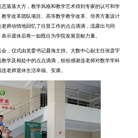
仪态落落大方，教学风格和教学艺术得到专家的认可和学
、教学改革团队项目、高等数学教学改革、培养方案设计
连老师动情地回忆了往昔工作的点点滴滴，流露出与同
，表示退休后将一如既往为学院发展贡献力量。
【中央电视台】春日辨香记 记者带您闻香识花 春日辨香第三站：植物“化学工厂”如何调香
送会，仪式由党委书记聂海主持。大数中心副主任张彦宇
范教学及相处中的点点滴滴，纷纷感谢连老师对数学学科
福连老师退休生活幸福、安康。
吴普特赴山东访企拓岗 深化校地企合作