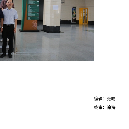
编辑：张晴
终审：徐海