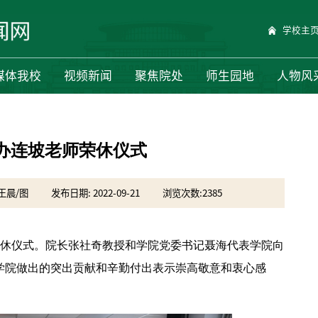
学校主
媒体我校
视频新闻
聚焦院处
师生园地
人物风
办连坡老师荣休仪式
 王晨/图
发布日期: 2022-09-21
浏览次数:
2385
荣休仪式。院长张社奇教授和学院党委书记聂海代表学院向
学院做出的突出贡献和辛勤付出表示崇高敬意和衷心感