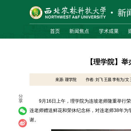
首页
新闻焦点
学术成果
【理学院】举
来源: 理学院
作者: 刘飞 王晨 李有为/文
分
享
9月16日上午，理学院为连坡老师隆重举行
连老师赠送鲜花和荣休纪念杯，对连老师38年为
谢。