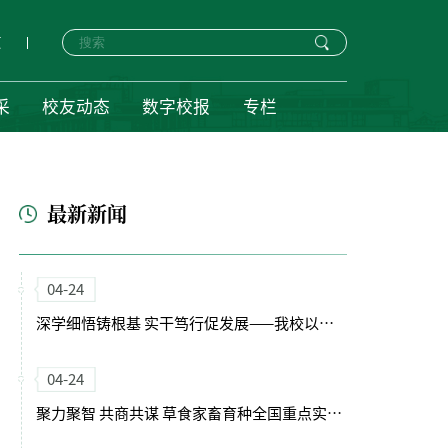
页
采
校友动态
数字校报
专栏
最新新闻
04-24
深学细悟铸根基 实干笃行促发展——我校以正确政绩观引领“十五五”开局新征程
04-24
聚力聚智 共商共谋 草食家畜育种全国重点实验室（筹）学术委员会会议召开