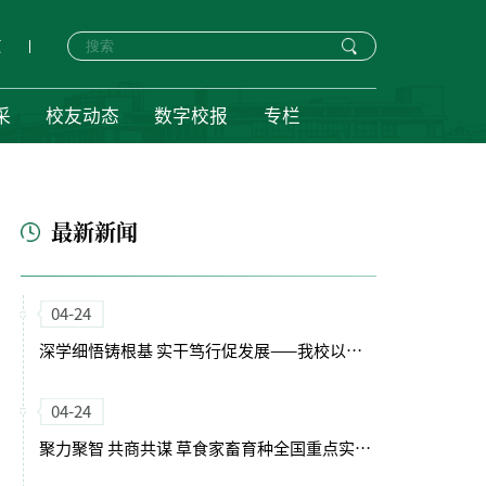
页
采
校友动态
数字校报
专栏
最新新闻
04-24
深学细悟铸根基 实干笃行促发展——我校以正确政绩观引领“十五五”开局新征程
04-24
聚力聚智 共商共谋 草食家畜育种全国重点实验室（筹）学术委员会会议召开