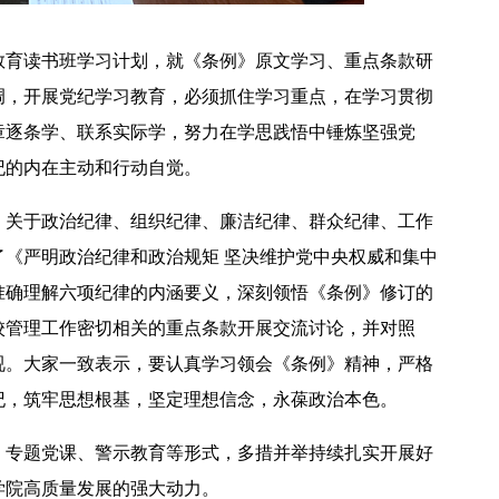
教育读书班学习计划，就《条例》原文学习、重点条款研
调，开展党纪学习教育，必须抓住学习重点，在学习贯彻
章逐条学、联系实际学，努力在学思践悟中锤炼坚强党
纪的内在主动和行动自觉。
【中央电视台】春日辨香记 记者带您闻香识花 春日辨香第三站：植物“化学工厂”如何调香
》关于政治纪律、组织纪律、廉洁纪律、群众纪律、工作
《严明政治纪律和政治规矩 坚决维护党中央权威和集中
准确理解六项纪律的内涵要义，深刻领悟《条例》修订的
校管理工作密切相关的重点条款开展交流讨论，并对照
视。大家一致表示，要认真学习领会《条例》精神，严格
纪，筑牢思想根基，坚定理想信念，永葆政治本色。
、专题党课、警示教育等形式，多措并举持续扎实开展好
学院高质量发展的强大动力。
吴普特赴山东访企拓岗 深化校地企合作