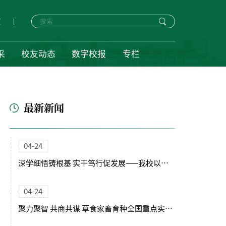
页
采
校友动态
数字校报
专栏
最新新闻
04-24
深学细悟铸根基 实干笃行促发展——我校以正确政绩观引领“十五五”开局新征程
04-24
聚力聚智 共商共谋 草食家畜育种全国重点实验室（筹）学术委员会会议召开