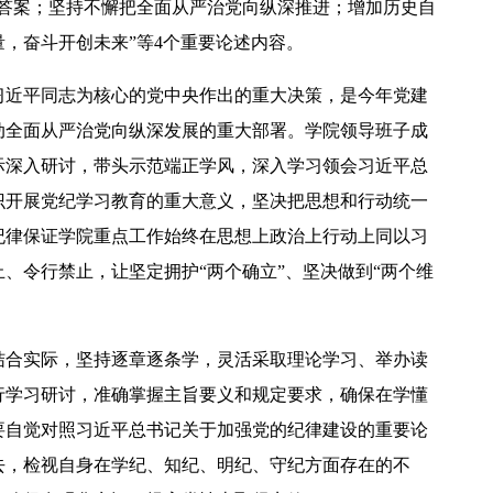
个答案；坚持不懈把全面从严治党向纵深推进；增加历史自
，奋斗开创未来”等4个重要论述内容。
习近平同志为核心的党中央作出的重大决策，是今年党建
动全面从严治党向纵深发展的重大部署。学院领导班子成
际深入研讨，带头示范端正学风，深入学习领会习近平总
【中央电视台】春日辨香记 记者带您闻香识花 春日辨香第三站：植物“化学工厂”如何调香
识开展党纪学习教育的重大意义，坚决把思想和行动统一
纪律保证学院重点工作始终在思想上政治上行动上同以习
、令行禁止，让坚定拥护“两个确立”、坚决做到“两个维
结合实际，坚持逐章逐条学，灵活采取理论学习、举办读
行学习研讨，准确掌握主旨要义和规定要求，确保在学懂
要自觉对照习近平总书记关于加强党的纪律建设的重要论
去，检视自身在学纪、知纪、明纪、守纪方面存在的不
吴普特赴山东访企拓岗 深化校地企合作