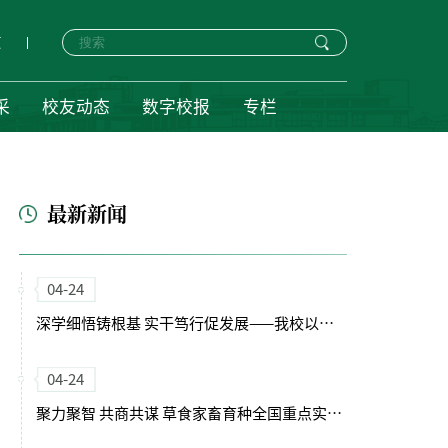
页
采
校友动态
数字校报
专栏
最新新闻
04-24
深学细悟铸根基 实干笃行促发展——我校以正确政绩观引领“十五五”开局新征程
04-24
聚力聚智 共商共谋 草食家畜育种全国重点实验室（筹）学术委员会会议召开