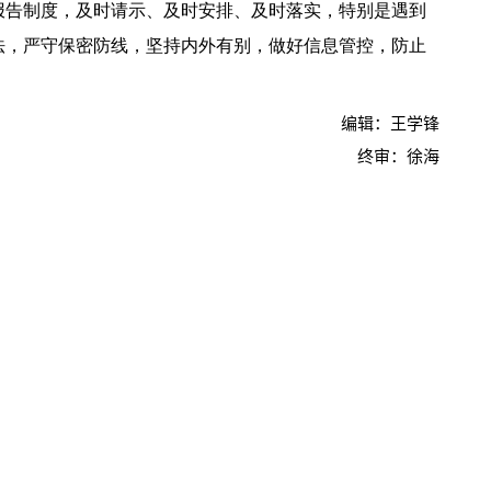
报告制度，及时请示、及时安排、及时落实，特别是遇到
法，严守保密防线，坚持内外有别，做好信息管控，防止
编辑：王学锋
终审：徐海
【中央电视台】春日辨香记 记者带您闻香识花 春日辨香第三站：植物“化学工厂”如何调香
吴普特赴山东访企拓岗 深化校地企合作