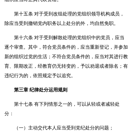
第十五条 对于受到改组处理的党组织领导机构成员，
除应当受到撤销党内职务以上处分的外，均自然免职。
第十六条 对于受到解散处理的党组织中的党员，应当
逐个审查。其中，符合党员条件的，应当重新登记，并参加
新的组织过党的生活；不符合党员条件的，应当对其进行教
育、限期改正，经教育仍无转变的，予以劝退或者除名；有
违纪行为的，依照规定予以追究。
第三章 纪律处分运用规则
第十七条 有下列情形之一的，可以从轻或者减轻处
分：
（一）主动交代本人应当受到党纪处分的问题；