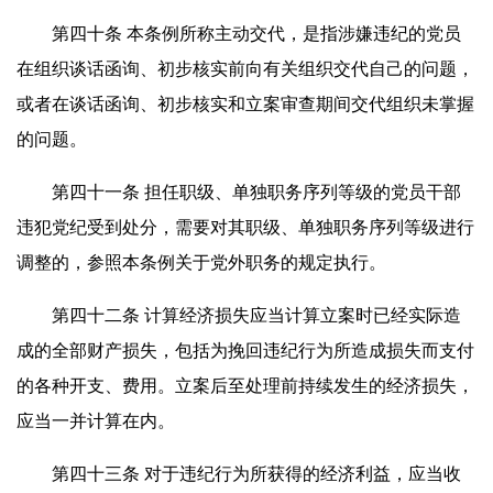
第四十条 本条例所称主动交代，是指涉嫌违纪的党员
在组织谈话函询、初步核实前向有关组织交代自己的问题，
或者在谈话函询、初步核实和立案审查期间交代组织未掌握
的问题。
第四十一条 担任职级、单独职务序列等级的党员干部
违犯党纪受到处分，需要对其职级、单独职务序列等级进行
调整的，参照本条例关于党外职务的规定执行。
第四十二条 计算经济损失应当计算立案时已经实际造
成的全部财产损失，包括为挽回违纪行为所造成损失而支付
的各种开支、费用。立案后至处理前持续发生的经济损失，
应当一并计算在内。
第四十三条 对于违纪行为所获得的经济利益，应当收