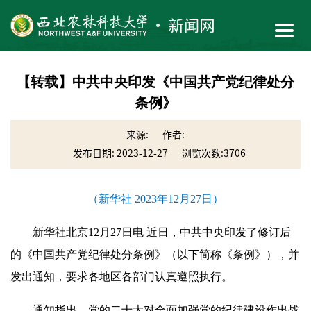
【转载】中共中央印发《中国共产党纪律处分
条例》
来源:
作者:
发布日期: 2023-12-27
浏览次数:
3706
（新华社 2023年12月27日）
新华社北京12月27日电 近日，中共中央印发了修订后
的《中国共产党纪律处分条例》（以下简称《条例》），并
发出通知，要求各地区各部门认真遵照执行。
通知指出，党的二十大对全面加强党的纪律建设作出战