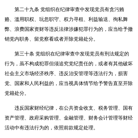
第二十九条 党组织在纪律审查中发现党员有贪污贿
赂、滥用职权、玩忽职守、权力寻租、利益输送、徇私舞
弊、浪费国家资财等违反法律涉嫌犯罪行为的，应当给予撤
销党内职务、留党察看或者开除党籍处分。
第三十条 党组织在纪律审查中发现党员有刑法规定的
行为，虽不构成犯罪但须追究党纪责任的，或者有其他破坏
社会主义市场经济秩序、违反治安管理等违法行为，损害
党、国家和人民利益的，应当视具体情节给予警告直至开除
党籍处分。
违反国家财经纪律，在公共资金收支、税务管理、国有
资产管理、政府采购管理、金融管理、财务会计管理等财经
活动中有违法行为的，依照前款规定处理。