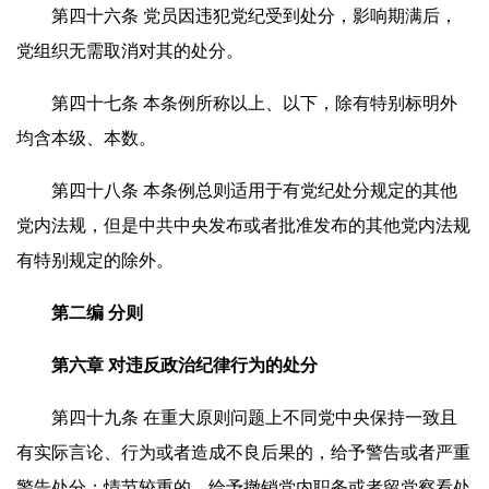
第四十六条 党员因违犯党纪受到处分，影响期满后，
党组织无需取消对其的处分。
第四十七条 本条例所称以上、以下，除有特别标明外
均含本级、本数。
第四十八条 本条例总则适用于有党纪处分规定的其他
党内法规，但是中共中央发布或者批准发布的其他党内法规
有特别规定的除外。
第二编 分则
第六章 对违反政治纪律行为的处分
第四十九条 在重大原则问题上不同党中央保持一致且
有实际言论、行为或者造成不良后果的，给予警告或者严重
警告处分；情节较重的，给予撤销党内职务或者留党察看处