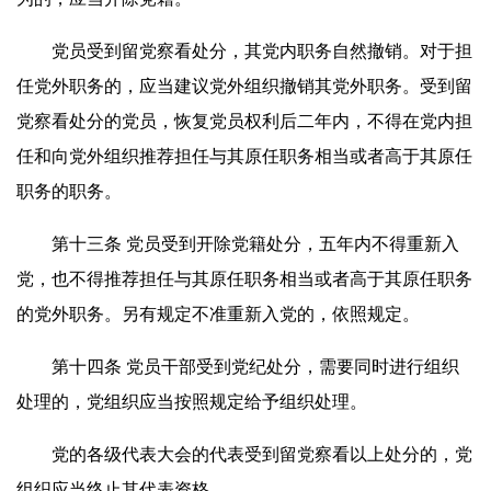
党员受到留党察看处分，其党内职务自然撤销。对于担
任党外职务的，应当建议党外组织撤销其党外职务。受到留
党察看处分的党员，恢复党员权利后二年内，不得在党内担
任和向党外组织推荐担任与其原任职务相当或者高于其原任
职务的职务。
第十三条 党员受到开除党籍处分，五年内不得重新入
党，也不得推荐担任与其原任职务相当或者高于其原任职务
的党外职务。另有规定不准重新入党的，依照规定。
第十四条 党员干部受到党纪处分，需要同时进行组织
处理的，党组织应当按照规定给予组织处理。
党的各级代表大会的代表受到留党察看以上处分的，党
组织应当终止其代表资格。