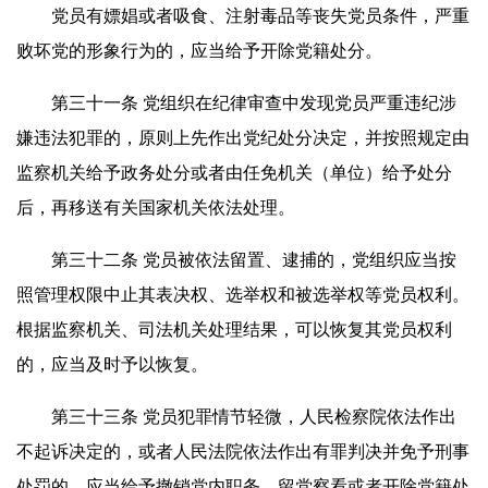
党员有嫖娼或者吸食、注射毒品等丧失党员条件，严重
败坏党的形象行为的，应当给予开除党籍处分。
第三十一条 党组织在纪律审查中发现党员严重违纪涉
嫌违法犯罪的，原则上先作出党纪处分决定，并按照规定由
监察机关给予政务处分或者由任免机关（单位）给予处分
后，再移送有关国家机关依法处理。
第三十二条 党员被依法留置、逮捕的，党组织应当按
照管理权限中止其表决权、选举权和被选举权等党员权利。
根据监察机关、司法机关处理结果，可以恢复其党员权利
的，应当及时予以恢复。
第三十三条 党员犯罪情节轻微，人民检察院依法作出
不起诉决定的，或者人民法院依法作出有罪判决并免予刑事
处罚的，应当给予撤销党内职务、留党察看或者开除党籍处