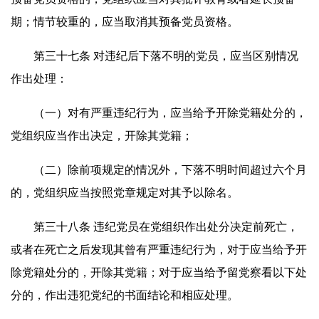
期；情节较重的，应当取消其预备党员资格。
第三十七条 对违纪后下落不明的党员，应当区别情况
作出处理：
（一）对有严重违纪行为，应当给予开除党籍处分的，
党组织应当作出决定，开除其党籍；
（二）除前项规定的情况外，下落不明时间超过六个月
的，党组织应当按照党章规定对其予以除名。
第三十八条 违纪党员在党组织作出处分决定前死亡，
或者在死亡之后发现其曾有严重违纪行为，对于应当给予开
除党籍处分的，开除其党籍；对于应当给予留党察看以下处
分的，作出违犯党纪的书面结论和相应处理。