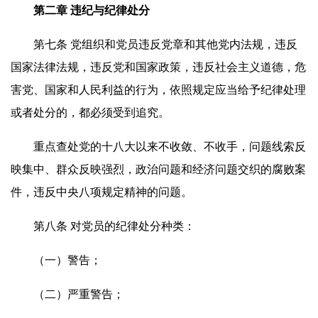
第二章 违纪与纪律处分
第七条 党组织和党员违反党章和其他党内法规，违反
国家法律法规，违反党和国家政策，违反社会
主义
道德，危
害党、国家和人民利益的行为，依照规定应当给予纪律处理
或者处分的，都必须受到追究。
重点查处党的十八大以来不收敛、不收手，问题线索反
映集中、群众反映强烈，政治问题和经济问题交织的腐败案
件，违反中央八项规定精神的问题。
第八条 对党员的纪律处分种类：
（一）警告；
（二）严重警告；