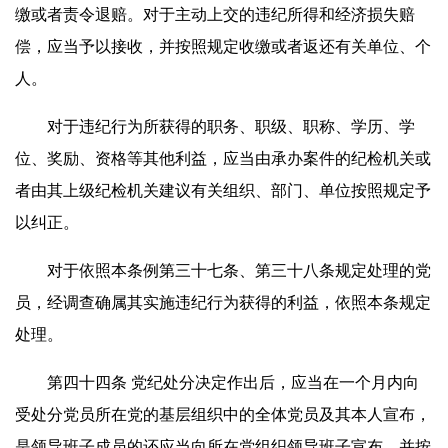
缴或者责令退赔。对于主动上交的违纪所得和经济损失赔
偿，应当予以接收，并按照规定收缴或者返还有关单位、个
人。
对于违纪行为所获得的职务、职级、职称、学历、学
位、奖励、资格等其他利益，应当由承办案件的纪检机关或
者由其上级纪检机关建议有关组织、部门、单位按照规定予
以纠正。
对于依照本条例第三十七条、第三十八条规定处理的党
员，经调查确属其实施违纪行为获得的利益，依照本条规定
处理。
第四十四条 党纪处分决定作出后，应当在一个月内向
受处分党员所在党的基层组织中的全体党员及其本人宣布，
是领导班子成员的还应当向所在党组织领导班子宣布，并按