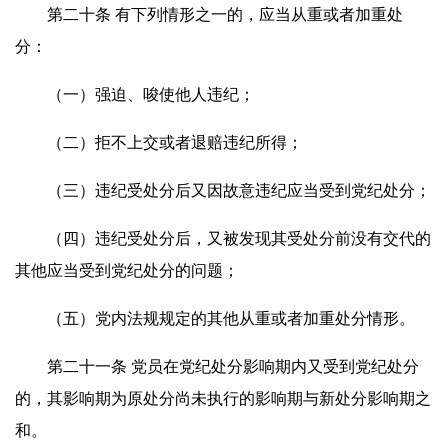
第二十条 有下列情形之一的，应当从重或者加重处
分：
（一）强迫、唆使他人违纪；
（二）拒不上交或者退赔违纪所得；
（三）违纪受处分后又因故意违纪应当受到党纪处分；
（四）违纪受处分后，又被发现其受处分前没有交代的
其他应当受到党纪处分的问题；
（五）党内法规规定的其他从重或者加重处分情形。
第二十一条 党员在党纪处分影响期内又受到党纪处分
的，其影响期为原处分尚未执行的影响期与新处分影响期之
和。