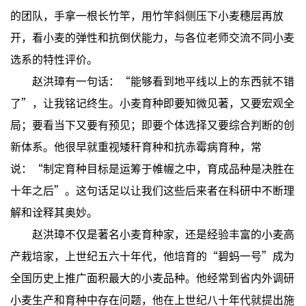
的团队，手拿一根长竹竿，用竹竿斜侧压下小麦穗层再放
开，看小麦的弹性和抗倒伏能力，与各位老师交流不同小麦
选系的特性评价。
赵洪璋有一句话：“能够看到地平线以上的东西就不错
了”，让我铭记终生。小麦育种即要知微见著，又要宏观全
局；要看当下又要有预见；即要个体选择又要综合判断的创
新体系。他很早就重视矮秆育种和抗赤霉病育种，常
说：“制定育种目标是运筹于帷幄之中，育成品种是决胜在
十年之后”。这句话足以让我们这些后来者在科研中不断理
解和诠释其奥妙。
赵洪璋不仅是著名小麦育种家，还是经验丰富的小麦高
产栽培家，上世纪五六十年代，他培育的“碧蚂一号”成为
全国历史上推广面积最大的小麦品种。他经常到省内外调研
小麦生产和育种中存在问题，他在上世纪八十年代就提出施