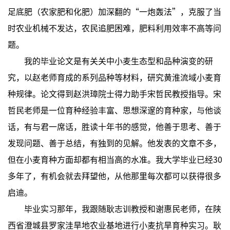
足底肥（农家肥和化肥）加深翻的“一炮轰法”，克服了当
时农业机械不发达，农民追肥困难，肥料利用效率不高等问
题。
我的毕业论文是有关关中小麦生态型和品种演变的研
究，以赵老师育成的系列品种等材料，研究黄淮流域小麦育
种规律。论文得到赵洪璋院士得力助手宋哲民教授指导。宋
哲民老师是一位育种经验丰富、思想深邃的育种家，与他谈
话，有与君一席话，胜读十年书的感觉，他善于思考、善于
发现问题、善于总结，有独到的见解。他发表的文章不多，
但在小麦育种方面却都有相当高的水准。我大学毕业已经30
多年了，有机会就去拜望他，从他那里每次都可以获得很多
启迪。
毕业实习那年，我跟随耿志训教授和谢惠民老师，在陕
西省澄城县罗家洼旱地农业基地进行小麦抗旱育种实习。耿