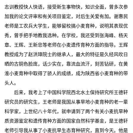
志训教授快人快语，接受新生事物快，知识全面，曾多次参
加我的论文评审和有关项目鉴定，对后生关爱有加。谢惠民
老师是工农兵大学生，能够留校搞小麦育种，说明其表现优
秀，曾手把手地教我选种。在学校，我还受到张海峰、杨天
章、王辉、王新忠等老师在小麦遗传育种方面的指导。王辉
教授成为了赵洪璋院士的继承人，最大的特征是久经风吹日
晒的古铜色脸庞，话少实在，靠流血流汗，刻苦钻研，在黄
淮小麦育种中取得了骄人的成绩，成为陕西省小麦育种的带
头人。
后来，我考上了中国科学院西北水土保持研究所王德轩
研究员的研究生，王老师是我国从事旱地小麦育种的老一辈
科学家，上世纪八十年代，就申请到了两个有关小麦抗旱种
质资源鉴定和遗传育种方面的国家自然科学基金，是王德轩
老师引导我从事了小麦抗旱生态育种研究，直到今天。他是