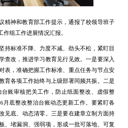
议精神和教育部工作提示，通报了校领导班子
工作组工作进展情况汇报。
【中央电视台】麦收一线 陕西杨凌 靠自然逆境选种 为上合国家育“中国良种”
坚持标准不降、力度不减、劲头不松，紧盯目
学查改，推进学习教育见行见效。一是要深入
对表，准确把握工作标准、重点任务与节点安
教育各项工作始终与上级部署同频共振。二是
治台账审核把关工作，防止纸面整改、虚假整
6月底整改整治台账动态更新工作。要紧盯各
改见底、动态清零。三是要在建章立制方面持
板、堵漏洞、强弱项，形成一批可落地、可复
学校举行2026年毕业典礼