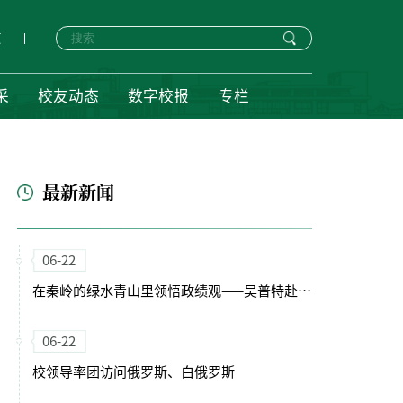
页
采
校友动态
数字校报
专栏
最新新闻
06-22
在秦岭的绿水青山里领悟政绩观——吴普特赴火地塘试验林场为实习学子讲授山间实景党课侧记
06-22
校领导率团访问俄罗斯、白俄罗斯