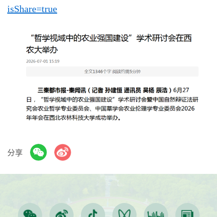
isShare=true
分享