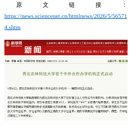
原文链接：
https://news.sciencenet.cn/htmlnews/2026/5/56571
4.shtm