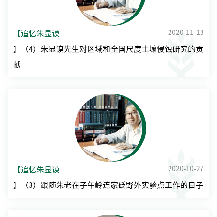
2020-11-13
【追忆朱显谟
】（4）朱显谟先生对区域和全国尺度土壤侵蚀研究的贡
献
2020-10-27
【追忆朱显谟
】（3）跟随朱老在子午岭连家砭野外实验点工作的日子