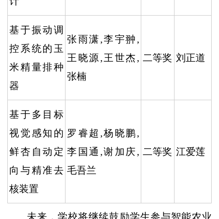
计
基于振动调
张雨潇,李宇翀,
控系统的玉
王晓源,王世杰,
二等奖
刘正道
米精量排种
张楠
器
基于多目标
视觉感知的
罗睿超,杨晓鹏,
鲜杏自动定
李国通,谢加庆,
二等奖
江爱莲
向与精准去
毛吾兰
核装置
未来，学校将继续鼓励学生参与智能农业