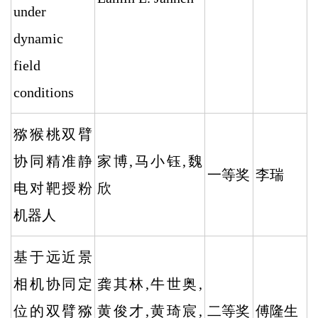
under
dynamic
field
conditions
猕猴桃双臂
协同精准静
家博,马小钰,魏
一等奖
李瑞
电对靶授粉
欣
机器人
基于远近景
相机协同定
龚其林,牛世奥,
位的双臂猕
黄俊才,黄琦宸,
二等奖
傅隆生