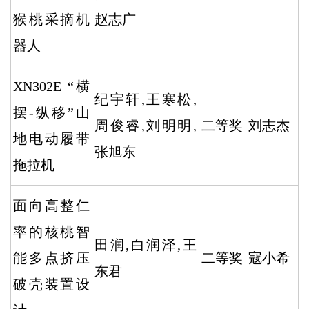
猴桃采摘机
赵志广
器人
XN302E “横
纪宇轩,王寒松,
摆-纵移”山
周俊睿,刘明明,
二等奖
刘志杰
地电动履带
张旭东
拖拉机
面向高整仁
率的核桃智
田润,白润泽,王
能多点挤压
二等奖
寇小希
东君
破壳装置设