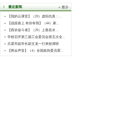
最近新闻
【我的云课堂】（20）虚拟仿真：...
【战疫路上 有你有我】（44）家...
【西农奋斗者】（29）上善若水 ...
学校召开第三届工会委员会第五次全...
吕梁市副市长尉文龙一行来校调研
【两会声音】（4）全国政协委员霍...