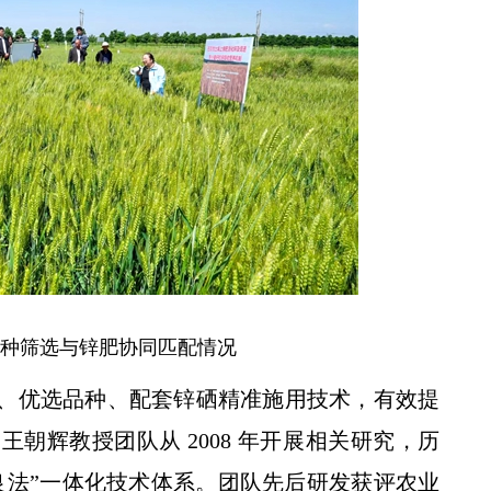
央广全国新闻联播——各地抢抓农时 提升春管效率 夯实夏粮增收基础 (1)
种筛选与锌肥协同匹配情况
、优选品种、配套锌硒精准施用技术，有效提
朝辉教授团队从 2008 年开展相关研究，历
-良法”一体化技术体系。团队先后研发获评农业
精准对接访企拓岗 助力农科高学历人才奔赴人生新赛道