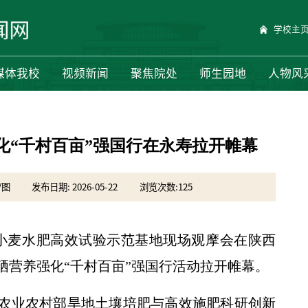
学校主
媒体我校
视频新闻
聚焦院处
师生园地
人物风
化“千村百亩”强国行在永寿拉开帷幕
/图
发布日期: 2026-05-22
浏览次数:
125
，小麦水肥高效试验示范基地现场观摩会在陕西
硒营养强化“千村百亩”强国行活动拉开帷幕。
农业农村部旱地土壤培肥与高效施肥科研创新