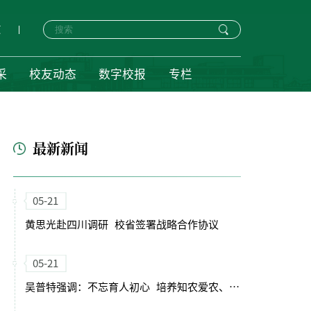
页
采
校友动态
数字校报
专栏
最新新闻
05-21
黄思光赴四川调研 校省签署战略合作协议
05-21
吴普特强调：不忘育人初心 培养知农爱农、强农兴农的时代新人