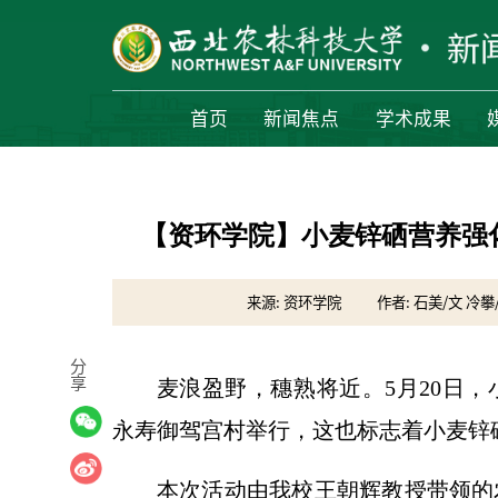
首页
新闻焦点
学术成果
【资环学院】小麦锌硒营养强
来源: 资环学院
作者: 石美/文 冷攀
分
享
麦浪盈野，穗熟将近。5月20日
永寿御驾宫村举行，这也标志着小麦锌
本次活动由我校王朝辉教授带领的