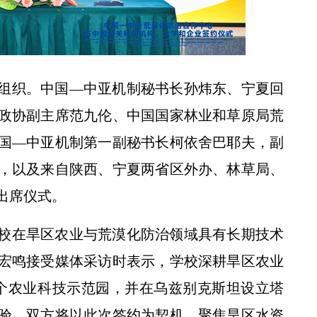
组织。中国—中亚机制秘书长孙炜东、宁夏回
央广全国新闻联播——各地抢抓农时 提升春管效率 夯实夏粮增收基础 (1)
政协副主席范九伦、中国国家林业和草原局荒
国—中亚机制第一副秘书长柯依舍巴耶夫，副
，以及来自陕西、宁夏两省区外办、林草局、
出席仪式。
校在旱区农业与荒漠化防治领域具有长期技术
宏鸣接受媒体采访时表示，学校深耕旱区农业
个农业科技示范园，并在乌兹别克斯坦设立塔
精准对接访企拓岗 助力农科高学历人才奔赴人生新赛道
验。双方将以此次签约为契机，聚焦旱区水资