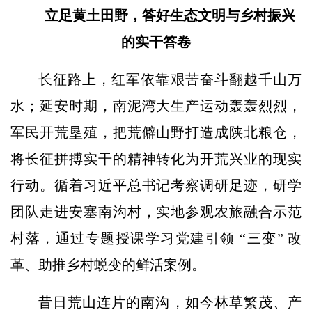
立足黄土田野，答好生态文明与乡村振兴
的实干答卷
长征路上，红军依靠艰苦奋斗翻越千山万
水；延安时期，南泥湾大生产运动轰轰烈烈，
军民开荒垦殖，把荒僻山野打造成陕北粮仓，
将长征拼搏实干的精神转化为开荒兴业的现实
行动。循着习近平总书记考察调研足迹，研学
团队走进安塞南沟村，实地参观农旅融合示范
村落，通过专题授课学习党建引领 “三变” 改
革、助推乡村蜕变的鲜活案例。
昔日荒山连片的南沟，如今林草繁茂、产