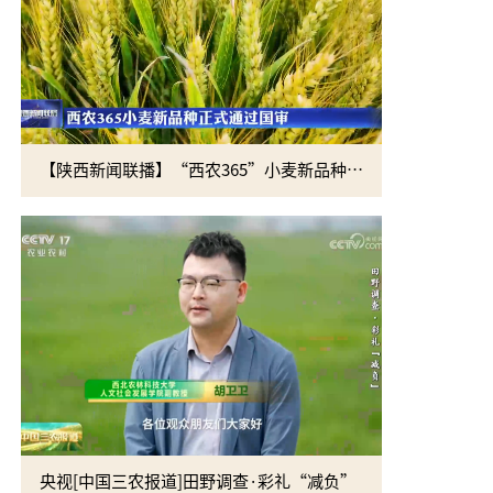
【陕西新闻联播】“西农365”小麦新品种正式通过国审
央视[中国三农报道]田野调查·彩礼“减负”
黄思光赴四