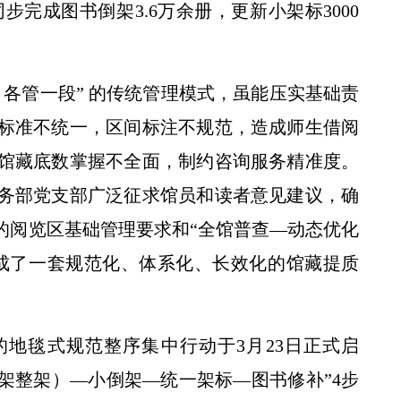
同步完成图书倒架3.6万余册，更新小架标3000
各管一段” 的传统管理模式，虽能压实基础责
标准不统一，区间标注不规范，造成师生借阅
馆藏底数掌握不全面，制约咨询服务精准度。
务部党支部广泛征求馆员和读者意见建议，确
的阅览区基础管理要求和“全馆普查—动态优化
成了一套规范化、体系化、长效化的馆藏提质
地毯式规范整序集中行动于3月23日正式启
架整架）—小倒架—统一架标—图书修补”4步