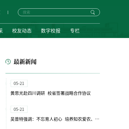
页
采
校友动态
数字校报
专栏
最新新闻
05-21
黄思光赴四川调研 校省签署战略合作协议
05-21
吴普特强调：不忘育人初心 培养知农爱农、强农兴农的时代新人