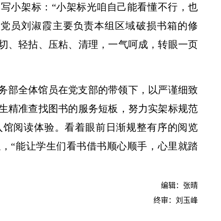
写小架标：“小架标光咱自己能看懂不行，也
老党员刘淑霞主要负责本组区域破损书箱的修
切、轻拈、压粘、清理，一气呵成，转眼一页
精准对接访企拓岗 助力农科高学历人才奔赴人生新赛道
务部全体馆员在党支部的带领下，以严谨细致
生精准查找图书的服务短板，努力实架标规范
入馆阅读体验。看着眼前日渐规整有序的阅览
，“能让学生们看书借书顺心顺手，心里就踏
编辑：张晴
终审：刘玉峰
2026届硕博士毕业生专场招聘会举办