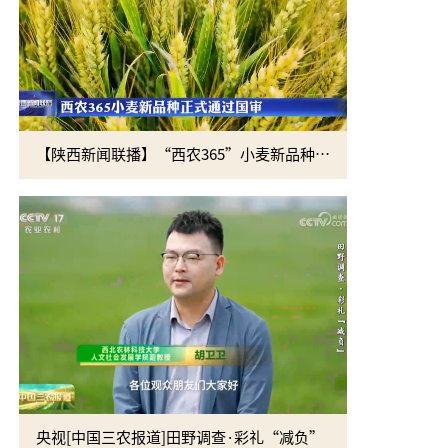
【陕西新闻联播】“西农365”小麦新品种正式通过国审
央视[中国三农报道]田野调查·彩礼“减负”
黄思光赴四