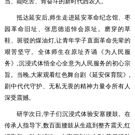
当、能吃苦、肯奋斗的新时代西农人。
抵达延安后,师生走进延安革命纪念馆、枣
园革命旧址、张思德追悼会原址。磨穿的草
鞋、斑驳的煤油灯,让青年学子直面革命先辈的
艰苦坚守。全体师生在原址齐诵《为人民服
务》,沉浸式体悟全心全意为人民服务的初心宗
旨。当晚,大家观看红色舞台剧《延安保育院》,
剧中代代守护、无私无畏的精神力量令所有人
深受震撼。
研学次日,学子们沉浸式体验安塞腰鼓。在
传承人指导下,数百面腰鼓从生疏到整齐震天,红