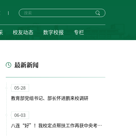
页
采
校友动态
数字校报
专栏
最新新闻
05-28
教育部党组书记、部长怀进鹏来校调研
06-03
八连“好”！我校定点帮扶工作再获中央考核最高评价