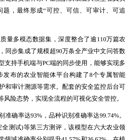
问题，最终形成“可控、可信、可审计、可追
质量多模态数据集，深度整合了逾110万篇农
校党委书记黄思光在榆林延安调研
，同步集成了规模超90万条全产业中文问答数
型支持手机端与PC端的同步使用，能够实现多
步发布的农业智能体平台构建了8个专属智能
护和审计溯源等需求。配套的安全监控后台可
等风险态势，实现全流程的可视化安全管控。
准确率达93%，品种识别准确率达99.74%。
Eval(安全测试)等第三方测评，该模型在六大农业领
央广全国新闻联播——各地抢抓农时 提升春管效率 夯实夏粮增收基础 (2)
域准确率分别提升41.57%和36.62%，在植