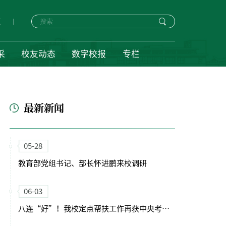
页
采
校友动态
数字校报
专栏
最新新闻
05-28
教育部党组书记、部长怀进鹏来校调研
06-03
八连“好”！我校定点帮扶工作再获中央考核最高评价