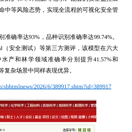
命中等风险态势，实现全流程的可视化安全管
准确率达93%，品种识别准确率达99.74%。
校党委书记黄思光在榆林延安调研
-Eval（安全测试）等第三方测评，该模型在六大
产和林学领域准确率分别提升41.57%和
学等复杂场景中同样表现优异。
.cn/sbhtmlnews/2026/6/389917.shtm?id=389917
央广全国新闻联播——各地抢抓农时 提升春管效率 夯实夏粮增收基础 (2)