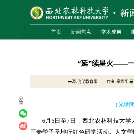
首页
新闻焦点
学术成果
“延”续星火——
来源: 光明教育家
作者: 章煜阳 马
分
享
（光明教育
6月6日至7日，西北农林科技大
三秦学子圣地行红色研学活动。人文学