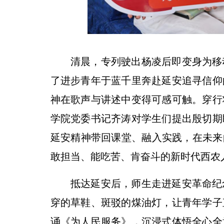
清晨，专列驶出杨凌后即变身为移
了进步青年于蓝千里奔赴延安追寻信仰
神在歌声与讲述中变得可感可触。穿行
学院党委书记齐涛对学生们提出殷切期
延安精神带回课堂、融入实践，在未来
敢担当、能吃苦、肯奋斗的新时代西农
抵达延安后，师生走进延安革命纪
穿的草鞋、斑驳的煤油灯，让青年学子
诵《为人民服务》，沉浸式体悟全心全