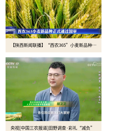
【陕西新闻联播】“西农365”小麦新品种正式通过国审
央视[中国三农报道]田野调查·彩礼“减负”
黄思光赴四