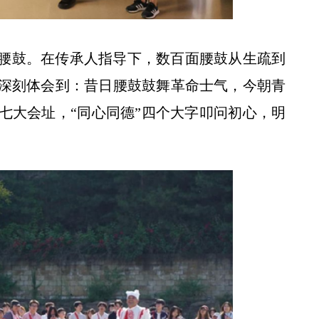
腰鼓。在传承人指导下，数百面腰鼓从生疏到
深刻体会到：昔日腰鼓鼓舞革命士气，今朝青
七大会址，“同心同德”四个大字叩问初心，明