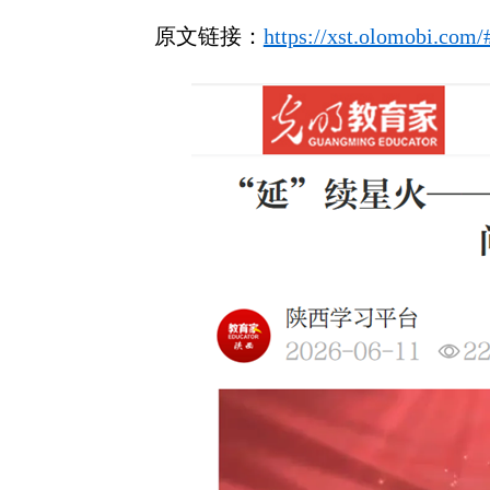
原文链接：
https://xst.olomobi.com