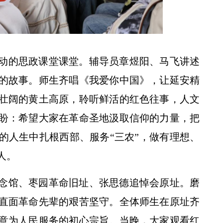
动的思政课堂课堂。辅导员章煜阳、马飞讲述
校党委书记黄思光观摩我校小麦品种
的故事。师生齐唱《我爱你中国》，让延安精
壮阔的黄土高原，聆听鲜活的红色往事，人文
盼：希望大家在革命圣地汲取信仰的力量，把
的人生中扎根西部、服务“三农”，做有理想、
人。
念馆、枣园革命旧址、张思德追悼会原址。磨
直面革命先辈的艰苦坚守。全体师生在原址齐
西农为奶山羊“高精度画像””新模式”有望惠及国际奶山羊养殖
意为人民服务的初心宗旨。当晚，大家观看红