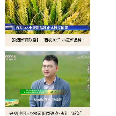
【陕西新闻联播】“西农365”小麦新品种正式通过国审
央视[中国三农报道]田野调查·彩礼“减负”
黄思光赴四