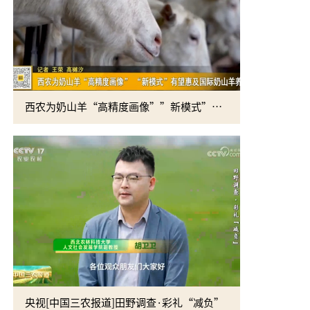
西农为奶山羊“高精度画像””新模式”有望惠及国际奶山羊养殖
黄思光赴四
央视[中国三农报道]田野调查·彩礼“减负”
校党委书记