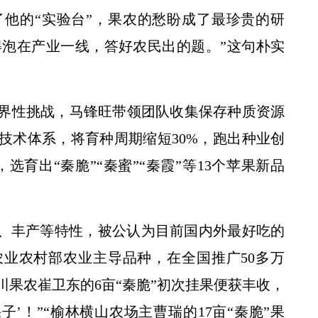
他的“实验台”，果农的愁盼成了最珍贵的研
就得泡在产业一线，答好农民出的题。”这句朴实
界性挑战，马锋旺带领团队收集保存种质资源
校党委书记黄思光在榆林延安调研
种技术体系，将育种周期缩短30%，跑出种业创
选育出“秦脆”“秦蜜”“秦霞”等13个苹果新品
果、丰产等特性，被公认为目前国内外最好吃的
选农业农村部农业主导品种，在全国推广50多万
川果农崔卫东的6亩“秦脆”初次挂果便获丰收，
’！”“榆林横山农场主曹瑞的17亩“秦脆”果
央广全国新闻联播——各地抢抓农时 提升春管效率 夯实夏粮增收基础 (2)