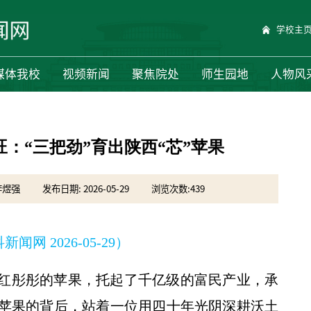
学校主
媒体我校
视频新闻
聚焦院处
师生园地
人物风
旺：“三把劲”育出陕西“芯”苹果
李煜强
发布日期: 2026-05-29
浏览次数:
439
闻网 2026-05-29）
红彤彤的苹果，托起了千亿级的富民产业，承
苹果的背后，站着一位用四十年光阴深耕沃土