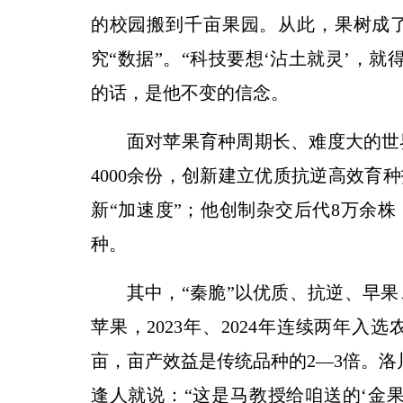
的校园搬到千亩果园。从此，果树成了
究“数据”。“科技要想‘沾土就灵’，
的话，是他不变的信念。
面对苹果育种周期长、难度大的世
4000余份，创新建立优质抗逆高效育
新“加速度”；他创制杂交后代8万余株，
种。
其中，“秦脆”以优质、抗逆、早
苹果，2023年、2024年连续两年入
亩，亩产效益是传统品种的2—3倍。洛
逢人就说：“这是马教授给咱送的‘金果子