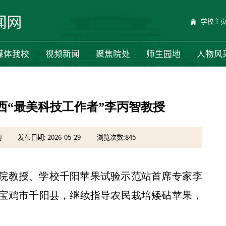
学校主
媒体我校
视频新闻
聚焦院处
师生园地
人物风
西“最美科技工作者”李丙智教授
绚
发布日期: 2026-05-29
浏览次数:
845
学院教授、学校千阳苹果试验示范站首席专家李
宝鸡市千阳县，继续指导农民栽培矮砧苹果，