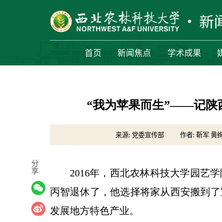
首页
新闻焦点
学术成果
“我为苹果而生”——记陕
来源: 党委宣传部
作者: 靳军 黄
分
享
2016年，西北农林科技大学园艺
丙智退休了，他选择将家从西安搬到了
发展地方特色产业。