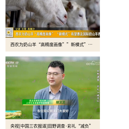
西农为奶山羊“高精度画像””新模式”有望惠及国际奶山羊养殖
黄思光赴四
央视[中国三农报道]田野调查·彩礼“减负”
校党委书记