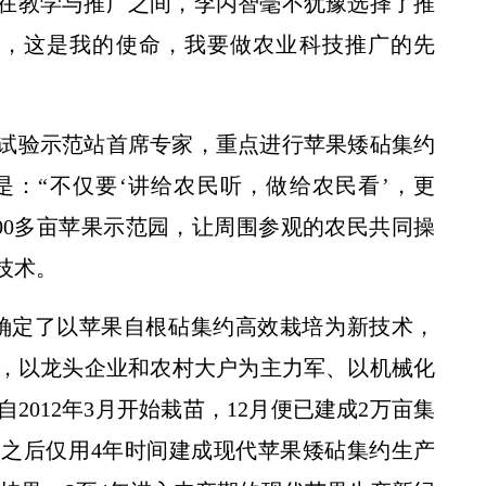
，在教学与推广之间，李丙智毫不犹豫选择了推
术，这是我的使命，我要做农业科技推广的先
果试验示范站首席专家，重点进行苹果矮砧集约
：“不仅要‘讲给农民听，做给农民看’，更
100多亩苹果示范园，让周围参观的农民共同操
技术。
智确定了以苹果自根砧集约高效栽培为新技术，
园，以龙头企业和农村大户为主力军、以机械化
012年3月开始栽苗，12月便已建成2万亩集
之后仅用4年时间建成现代苹果矮砧集约生产