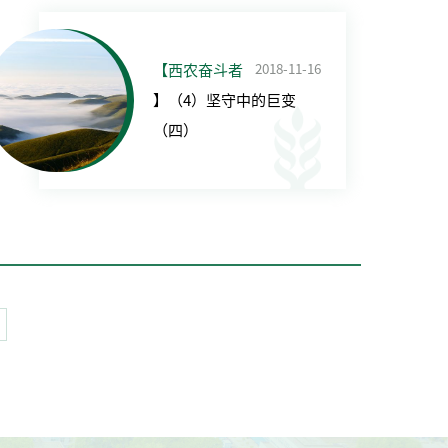
2018-11-16
【西农奋斗者
】（4）坚守中的巨变
（四）