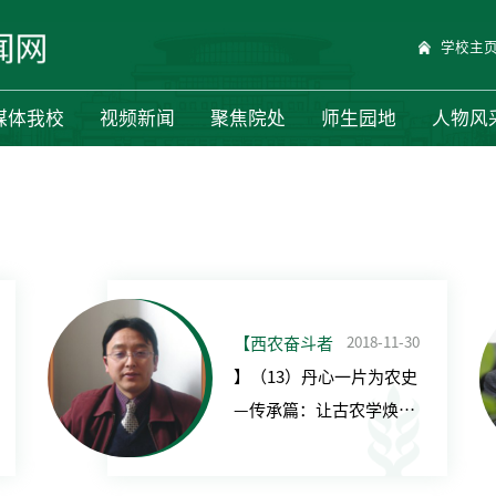
学校主
媒体我校
视频新闻
聚焦院处
师生园地
人物风
2018-11-30
【西农奋斗者
】（13）丹心一片为农史
—传承篇：让古农学焕发
新颜