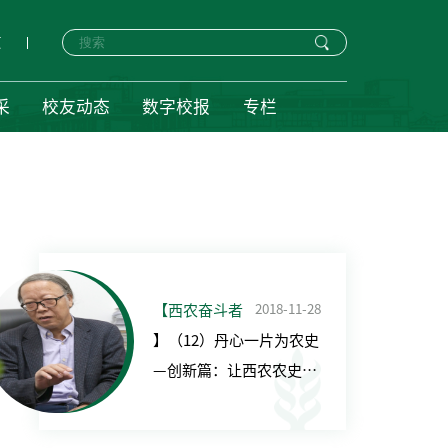
页
采
校友动态
数字校报
专栏
2018-11-28
【西农奋斗者
】（12）丹心一片为农史
—创新篇：让西农农史事
业不断发扬光大（3）