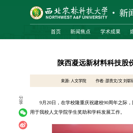
首页
新闻焦点
学术成果
陕西凝远新材料科技股份
来源: 人文学院
作者: 邵贵文/文 刘崭
分
享
9月20日，在学校隆重庆祝建校90周年之际
用于我校人文学院学生
奖
助和学科发展工作。