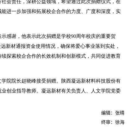
行社会责任，深耕公益领域，希望通过此次捐赠仪式，在
域能进一步加强和拓展校企合作的力度、广度和深度，实
示感谢，他表示此次捐赠是学校90周年校庆的重要贺
凝远新材通报资金使用情况，确保将爱心事业落到实处，
2026年全国保密宣传教育月公益宣传片—方寸之间
持续探索校企合作的长效机制和创新模式，共同促进教育
文学院院长赵晓峰接受捐赠。陕西凝远新材料科技股份有
就业创业指导教师。凝远新材有关负责人、人文学院党委
编辑：张晴
终审：徐海
2026年田径运动会暨第八届教学文化节开幕