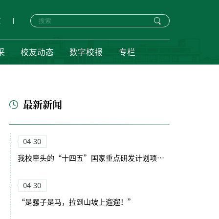
页
采
校友动态
数字校报
专栏
最新新闻
04-30
我校牵头的“十四五”国家重点研发计划项目启动会暨实施方案论证会顺利召开
04-30
“是骡子是马，拉到山坡上遛遛！”