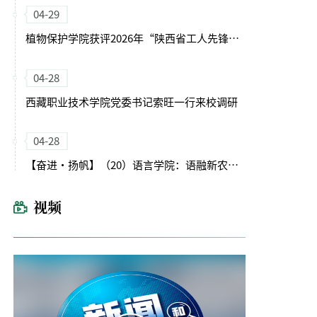
04-29
植物保护学院获评2026年“陕西省工人先锋号”
04-28
西藏职业技术学院党委书记索旺一行来校调研
04-28
【奋进・扬帆】（20）语言学院：语融新农启征程 文润育人谱新篇
视频