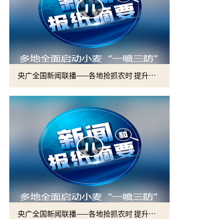
央广全国新闻联播——各地抢抓农时 提升春管效率 夯实夏粮增收基础 (2)
央广全国新闻联播——各地抢抓农时 提升春管效率 夯实夏粮增收基础 (1)
2026届硕