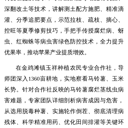
深翻改土等技术，讲解测土配方施肥、精准滴
灌、分季追肥要点，示范拉枝、疏枝、摘心、
控旺等夏季修剪技巧，手把手传授腐烂病、蚜
虫、红蜘蛛等病虫害绿色防控技术，全力提升
优果率，推动苹果产业提质增效。
在金鸡滩镇玉祥种植农民专业合作社，导
师团深入1360亩耕地，实地察看马铃薯、玉米
长势。针对合作社反映的马铃薯腐烂茎线虫病
害难题，专家团队详细剖析病害成因与危害，
从选用脱毒种薯、实施轮作倒茬、彻底清理病
残体、科学精准用药、优化田间排灌等关键环