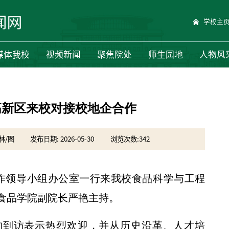
学校主
媒体我校
视频新闻
聚焦院处
师生园地
人物风
高新区来校对接校地企合作
林/图
发布日期: 2026-05-30
浏览次数:
342
工作领导小组办公室一行来我校食品科学与工程
食品学院副院长严艳主持。
的到访表示热烈欢迎，并从历史沿革、人才培