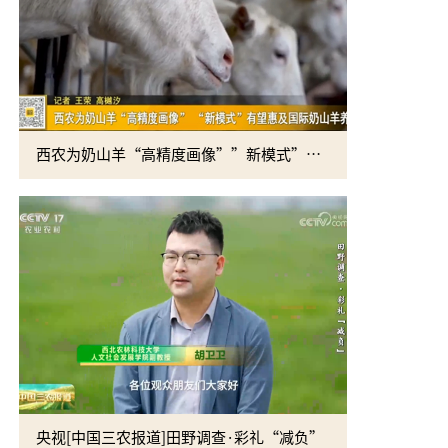
西农为奶山羊“高精度画像””新模式”有望惠及国际奶山羊养殖
黄思光赴四
央视[中国三农报道]田野调查·彩礼“减负”
校党委书记