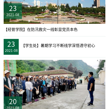
23
2021-08
【经管学院】在防汛救灾一线彰显党员本色
23
【学生处】暑期学习不断线学深悟透守初心
2021-08
20
2021-08